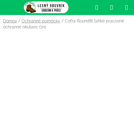
Prejsť
Hľadať
NÁKUP
na
obsah
KOŠÍK
Domov
/
Ochranné pomôcky
/
Cofra Roundfit ľahké pracovné
ochranné okuliare číre