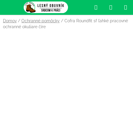
Prejsť
Hľadať
NÁKUP
na
obsah
KOŠÍK
Domov
/
Ochranné pomôcky
/
Cofra Roundfit sf ľahké pracovné
ochranné okuliare číre