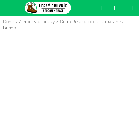
Prejsť
Hľadať
NÁKUP
na
obsah
KOŠÍK
Domov
/
Pracovné odevy
/
Cofra Rescue 00 reflexná zimná
bunda