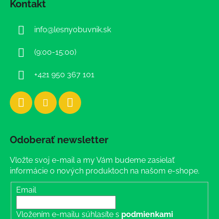
Kontakt
p
ä
info
@
lesnyobuvnik.sk
t
i
(9:00-15:00)
e
+421 950 367 101
Odoberať newsletter
Vložte svoj e-mail a my Vám budeme zasielať
informácie o nových produktoch na našom e-shope.
Email
Vložením e-mailu súhlasíte s
podmienkami