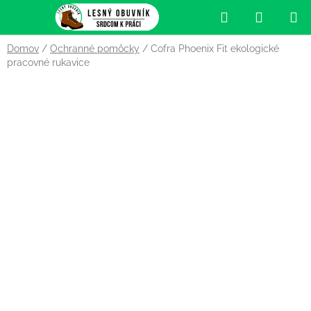
Prejsť
Hľadať
NÁKUP
na
obsah
KOŠÍK
Domov
/
Ochranné pomôcky
/
Cofra Phoenix Fit ekologické
pracovné rukavice