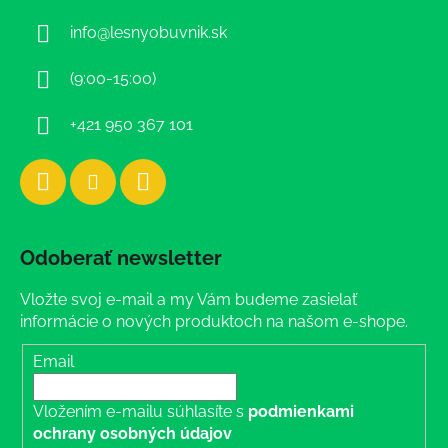
ä
info
@
lesnyobuvnik.sk
t
i
(9:00-15:00)
e
+421 950 367 101
Odoberať newsletter
Vložte svoj e-mail a my Vám budeme zasielať
informácie o nových produktoch na našom e-shope.
Email
Vložením e-mailu súhlasíte s
podmienkami
ochrany osobných údajov