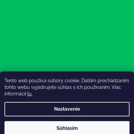
Tento web používa súbory cookie. Ďalším prechádzaním
Sledovať na Instagrame
tohto webu vyjadrujete súhlas s ich používaním. Viac
informácií
tu
.
Nastavenie
💚3.8-9.8.2027 infolinka z dôvodu dovolenky bude
Súhlasím
nedostupná (na email reagujeme nonstop), expedícia ako
Vytvoril Shoptet