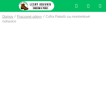
Prejsť
Hľadať
NÁKUP
na
obsah
KOŠÍK
Domov
/
Pracovné odevy
/
Cofra Pakatti 04 monterkové
nohavice