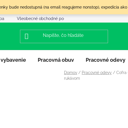
olenky bude nedostupná (na email reagujeme nonstop), expedícia ako
tba
Všeobecné obchodné podmienky
Reklamácia a vráte
 vybavenie
Pracovná obuv
Pracovné odevy
Domov
/
Pracovné odevy
/
Cofra
rukávom