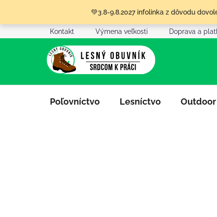
Prejsť
💚3.8-9.8.2027 infolinka z dôvodu dov
na
obsah
Kontakt
Výmena veľkosti
Doprava a pla
Poľovníctvo
Lesníctvo
Outdoor