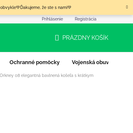
 obvykle💚Ďakujeme, že ste s nami💚
Prihlásenie
Registrácia
nia tovaru
Podmienky ochrany osobných údajov
Moja o
PRÁZDNY KOŠÍK
NÁKUPNÝ
KOŠÍK
Ochranné pomôcky
Vojenská obuv
Výpr
 Orkney 08 elegantná bavlnená košeľa s krátkym