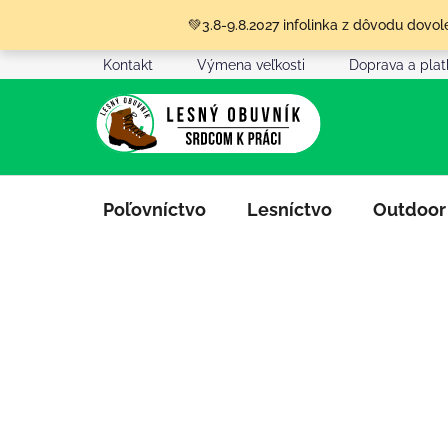
Prejsť
💚3.8-9.8.2027 infolinka z dôvodu dov
na
obsah
Kontakt
Výmena veľkosti
Doprava a pla
Poľovníctvo
Lesníctvo
Outdoor