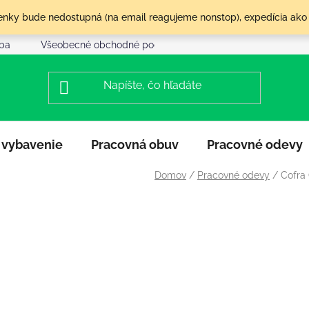
olenky bude nedostupná (na email reagujeme nonstop), expedícia ako
tba
Všeobecné obchodné podmienky
Reklamácia a vráte
 vybavenie
Pracovná obuv
Pracovné odevy
Domov
/
Pracovné odevy
/
Cofra