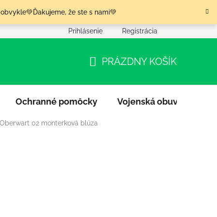
 obvykle💚Ďakujeme, že ste s nami💚
Prihlásenie
Registrácia
nia tovaru
Podmienky ochrany osobných údajov
Moja o
PRÁZDNY KOŠÍK
NÁKUPNÝ
KOŠÍK
Ochranné pomôcky
Vojenská obuv
Výpr
 Oberwart 02 monterková blúza