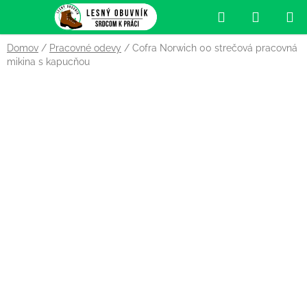
Prejsť
Hľadať
NÁKUP
na
obsah
KOŠÍK
Domov
/
Pracovné odevy
/
Cofra Norwich 00 strečová pracovná
mikina s kapucňou