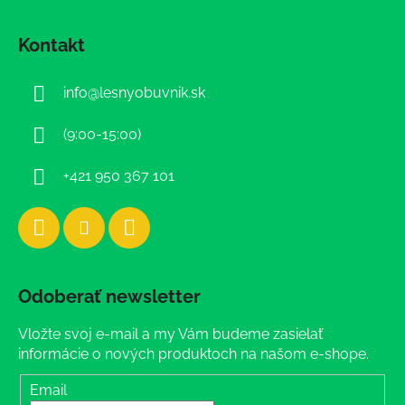
Z
á
Kontakt
p
ä
info
@
lesnyobuvnik.sk
t
i
(9:00-15:00)
e
+421 950 367 101
Odoberať newsletter
Vložte svoj e-mail a my Vám budeme zasielať
informácie o nových produktoch na našom e-shope.
Email