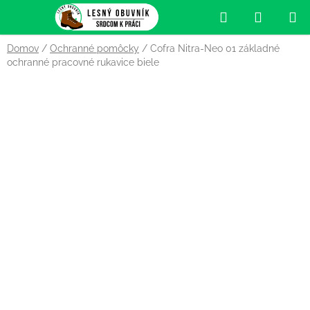
Prejsť
Hľadať
NÁKUP
na
obsah
KOŠÍK
Domov
/
Ochranné pomôcky
/
Cofra Nitra-Neo 01 základné
ochranné pracovné rukavice biele