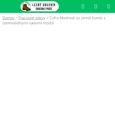
Prejsť
Hľadať
NÁKUP
na
obsah
KOŠÍK
Domov
/
Pracovné odevy
/
Cofra Montreal 02 zimná bunda s
odnímateľnými rukávmi modrá