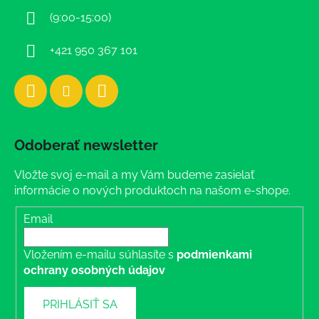
i
(9:00-15:00)
e
+421 950 367 101
Odoberať newsletter
Vložte svoj e-mail a my Vám budeme zasielať
informácie o nových produktoch na našom e-shope.
Email
Vložením e-mailu súhlasíte s
podmienkami
ochrany osobných údajov
PRIHLÁSIŤ SA