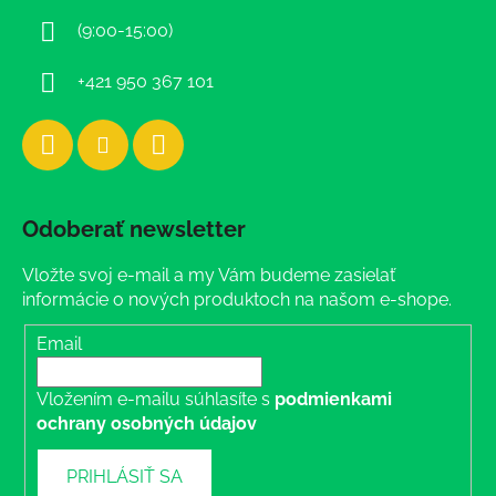
i
(9:00-15:00)
e
+421 950 367 101
Odoberať newsletter
Vložte svoj e-mail a my Vám budeme zasielať
informácie o nových produktoch na našom e-shope.
Email
Vložením e-mailu súhlasíte s
podmienkami
ochrany osobných údajov
PRIHLÁSIŤ SA