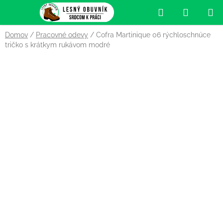
Prejsť
Hľadať
NÁKUP
na
obsah
KOŠÍK
Domov
/
Pracovné odevy
/
Cofra Martinique 06 rýchloschnúce
tričko s krátkym rukávom modré