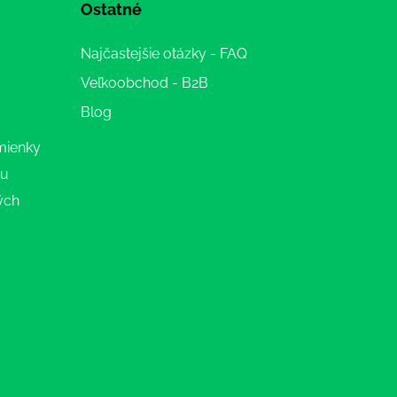
Ostatné
Najčastejšie otázky - FAQ
Veľkoobchod - B2B
Blog
mienky
ru
ých