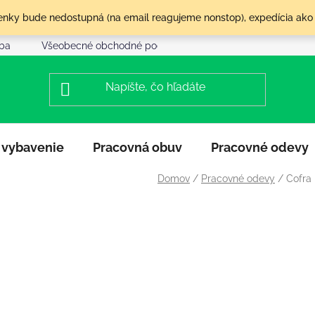
olenky bude nedostupná (na email reagujeme nonstop), expedícia ako
tba
Všeobecné obchodné podmienky
Reklamácia a vráte
 vybavenie
Pracovná obuv
Pracovné odevy
Domov
/
Pracovné odevy
/
Cofra