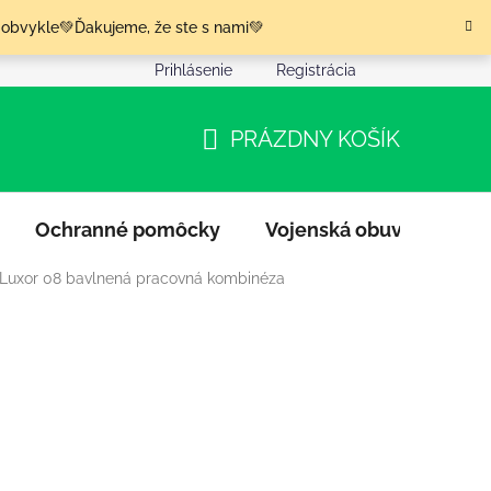
 obvykle💚Ďakujeme, že ste s nami💚
Prihlásenie
Registrácia
nia tovaru
Podmienky ochrany osobných údajov
Moja o
PRÁZDNY KOŠÍK
NÁKUPNÝ
KOŠÍK
Ochranné pomôcky
Vojenská obuv
Výpr
 Luxor 08 bavlnená pracovná kombinéza