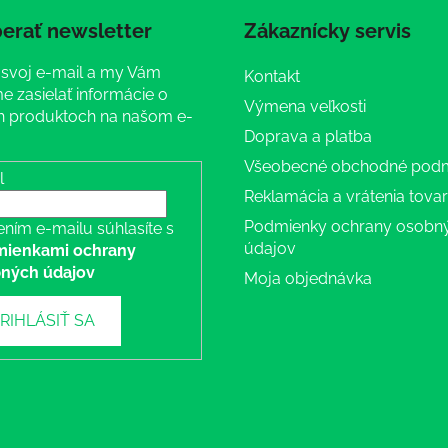
erať newsletter
Zákaznícky servis
 svoj e-mail a my Vám
Kontakt
 zasielať informácie o
Výmena veľkosti
 produktoch na našom e-
Doprava a platba
Všeobecné obchodné pod
l
Reklamácia a vrátenia tova
Podmienky ochrany osobn
ením e-mailu súhlasíte s
údajov
ienkami ochrany
ných údajov
Moja objednávka
RIHLÁSIŤ SA