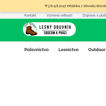
Prejsť
💚3.8-9.8.2027 infolinka z dôvodu dov
na
obsah
Kontakt
Výmena veľkosti
Doprava a pla
Poľovníctvo
Lesníctvo
Outdoor