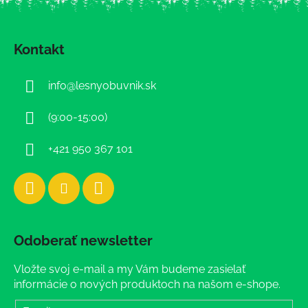
Z
á
Kontakt
p
ä
info
@
lesnyobuvnik.sk
t
i
(9:00-15:00)
e
+421 950 367 101
Odoberať newsletter
Vložte svoj e-mail a my Vám budeme zasielať
informácie o nových produktoch na našom e-shope.