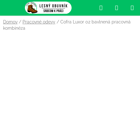
Prejsť
Hľadať
NÁKUP
na
obsah
KOŠÍK
Domov
/
Pracovné odevy
/
Cofra Luxor 02 bavlnená pracovná
kombinéza