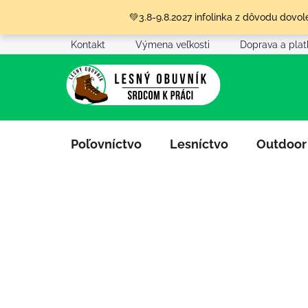
Prejsť
💚3.8-9.8.2027 infolinka z dôvodu dov
na
obsah
Kontakt
Výmena veľkosti
Doprava a pla
Poľovníctvo
Lesníctvo
Outdoor