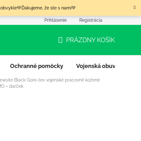
 obvykle💚Ďakujeme, že ste s nami💚
Prihlásenie
Registrácia
nia tovaru
Podmienky ochrany osobných údajov
Moja o
PRÁZDNY KOŠÍK
NÁKUPNÝ
KOŠÍK
Ochranné pomôcky
Vojenská obuv
Výpr
ewsite Black Gore-tex vojenské pracovné kožené
O + darček