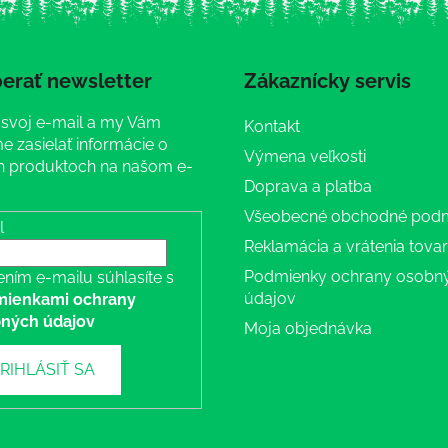
erať newsletter
Zákaznícky servis
 svoj e-mail a my Vám
Kontakt
 zasielať informácie o
Výmena veľkosti
 produktoch na našom e-
Doprava a platba
Všeobecné obchodné pod
l
Reklamácia a vrátenia tova
Podmienky ochrany osobn
ením e-mailu súhlasíte s
údajov
ienkami ochrany
ných údajov
Moja objednávka
RIHLÁSIŤ SA