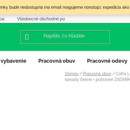
olenky bude nedostupná (na email reagujeme nonstop), expedícia ako
tba
Všeobecné obchodné podmienky
Reklamácia a vráte
 vybavenie
Pracovná obuv
Pracovné odevy
Domov
/
Pracovná obuv
/
Cofra L
kanady čierne
+ poštovné ZADARM