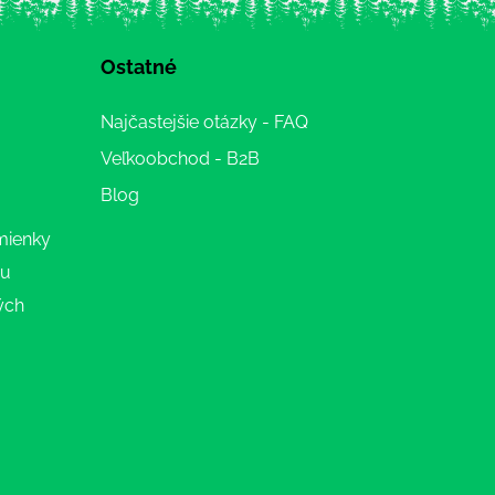
Ostatné
Najčastejšie otázky - FAQ
Veľkoobchod - B2B
Blog
mienky
ru
ých