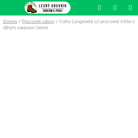
Prejsť
Hľadať
NÁKUP
na
obsah
KOŠÍK
Domov
/
Pracovné odevy
/
Cofra Langeveld 07 pracovné tričko s
dlhým rukávom čierne