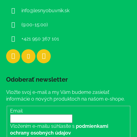
ä
info
@
lesnyobuvnik.sk
t
i
(9:00-15:00)
e
+421 950 367 101
Odoberať newsletter
Vložte svoj e-mail a my Vám budeme zasielať
informácie o nových produktoch na našom e-shope.
Email
Vložením e-mailu súhlasíte s
podmienkami
ochrany osobných údajov