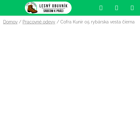
Prejsť
Hľadať
NÁKUP
na
obsah
KOŠÍK
Domov
/
Pracovné odevy
/
Cofra Kunir 05 rybárska vesta čierna