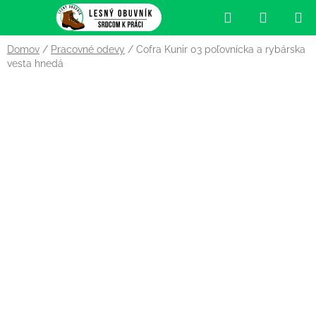
Prejsť
Hľadať
NÁKUP
na
obsah
KOŠÍK
Domov
/
Pracovné odevy
/
Cofra Kunir 03 poľovnícka a rybárska
vesta hnedá