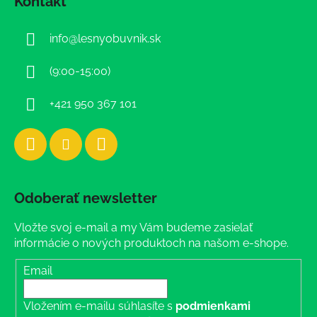
Kontakt
p
ä
info
@
lesnyobuvnik.sk
t
i
(9:00-15:00)
e
+421 950 367 101
Odoberať newsletter
Vložte svoj e-mail a my Vám budeme zasielať
informácie o nových produktoch na našom e-shope.
Email
Vložením e-mailu súhlasíte s
podmienkami