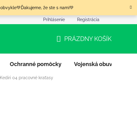
 obvykle💚Ďakujeme, že ste s nami💚
Prihlásenie
Registrácia
nia tovaru
Podmienky ochrany osobných údajov
Moja o
PRÁZDNY KOŠÍK
NÁKUPNÝ
KOŠÍK
Ochranné pomôcky
Vojenská obuv
Výpr
Kediri 04 pracovné kraťasy