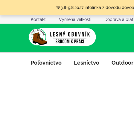
Prejsť
💚3.8-9.8.2027 infolinka z dôvodu dov
na
obsah
Kontakt
Výmena veľkosti
Doprava a pla
Poľovníctvo
Lesníctvo
Outdoor