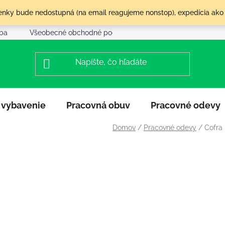
olenky bude nedostupná (na email reagujeme nonstop), expedícia ako
tba
Všeobecné obchodné podmienky
Reklamácia a vráte
 vybavenie
Pracovná obuv
Pracovné odevy
Domov
/
Pracovné odevy
/
Cofra 