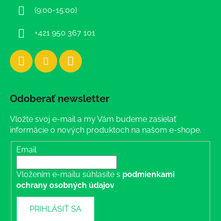
i
(9:00-15:00)
e
+421 950 367 101
Odoberať newsletter
Vložte svoj e-mail a my Vám budeme zasielať
informácie o nových produktoch na našom e-shope.
Email
Vložením e-mailu súhlasíte s
podmienkami
ochrany osobných údajov
PRIHLÁSIŤ SA