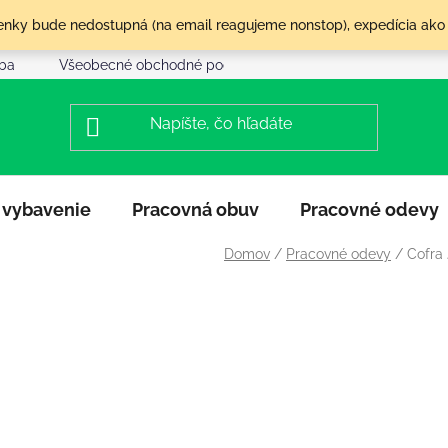
olenky bude nedostupná (na email reagujeme nonstop), expedícia ako
tba
Všeobecné obchodné podmienky
Reklamácia a vráte
 vybavenie
Pracovná obuv
Pracovné odevy
Domov
/
Pracovné odevy
/
Cofra 