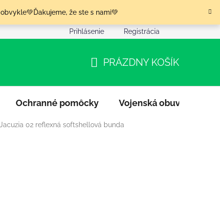
 obvykle💚Ďakujeme, že ste s nami💚
Prihlásenie
Registrácia
nia tovaru
Podmienky ochrany osobných údajov
Moja o
PRÁZDNY KOŠÍK
NÁKUPNÝ
KOŠÍK
Ochranné pomôcky
Vojenská obuv
Výpr
Jacuzia 02 reflexná softshellová bunda