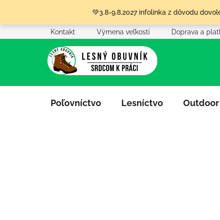
Prejsť
💚3.8-9.8.2027 infolinka z dôvodu dov
na
obsah
Kontakt
Výmena veľkosti
Doprava a pla
Poľovníctvo
Lesníctvo
Outdoor