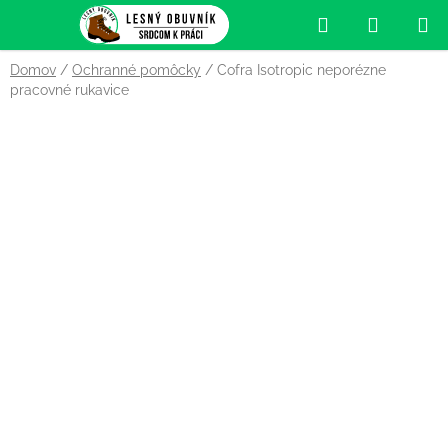
Prejsť
Hľadať
NÁKUP
na
obsah
KOŠÍK
Domov
/
Ochranné pomôcky
/
Cofra Isotropic neporézne
pracovné rukavice