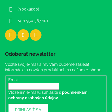
t
i
(9:00-15:00)
e
+421 950 367 101
Odoberať newsletter
Vložte svoj e-mail a my Vám budeme zasielať
informácie o nových produktoch na našom e-shope.
Email
Vložením e-mailu súhlasíte s
podmienkami
ochrany osobných údajov
PRIHLÁSIŤ SA