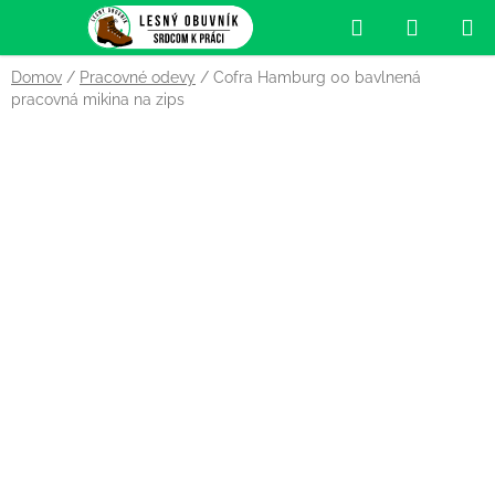
Prejsť
Hľadať
NÁKUP
na
obsah
KOŠÍK
Domov
/
Pracovné odevy
/
Cofra Hamburg 00 bavlnená
pracovná mikina na zips