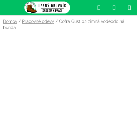
Prejsť
Hľadať
NÁKUP
na
obsah
KOŠÍK
Domov
/
Pracovné odevy
/
Cofra Gust 02 zimná vodeodolná
bunda