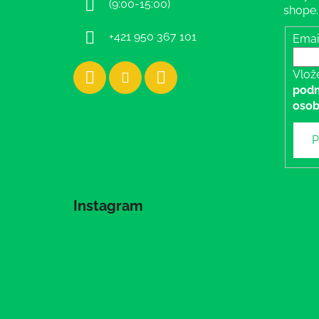
(9:00-15:00)
shope.
e
+421 950 367 101
Emai
Vlož
podm
osob
P
Instagram