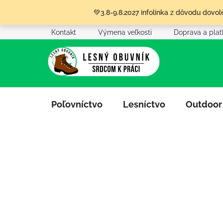
Prejsť
💚3.8-9.8.2027 infolinka z dôvodu dov
na
obsah
Kontakt
Výmena veľkosti
Doprava a pla
Poľovníctvo
Lesníctvo
Outdoor