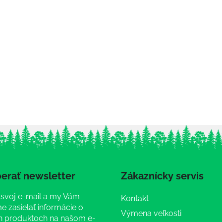
erať newsletter
Zákaznícky servis
 svoj e-mail a my Vám
Kontakt
 zasielať informácie o
Výmena veľkosti
 produktoch na našom e-