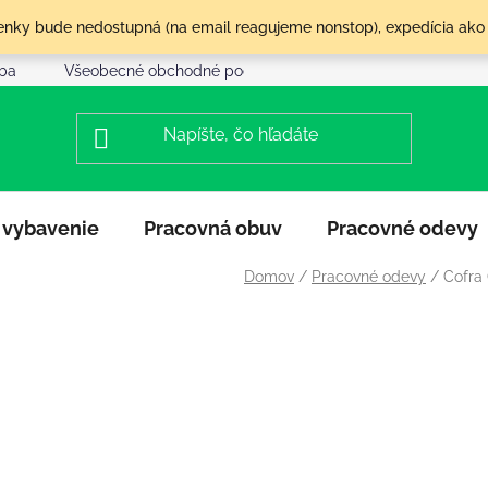
olenky bude nedostupná (na email reagujeme nonstop), expedícia ako
tba
Všeobecné obchodné podmienky
Reklamácia a vráte
 vybavenie
Pracovná obuv
Pracovné odevy
Domov
/
Pracovné odevy
/
Cofra