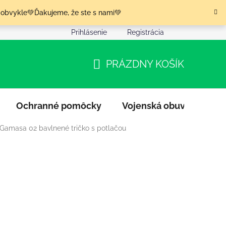
 obvykle💚Ďakujeme, že ste s nami💚
Prihlásenie
Registrácia
nia tovaru
Podmienky ochrany osobných údajov
Moja o
PRÁZDNY KOŠÍK
NÁKUPNÝ
KOŠÍK
Ochranné pomôcky
Vojenská obuv
Výpr
 Gamasa 02 bavlnené tričko s potlačou