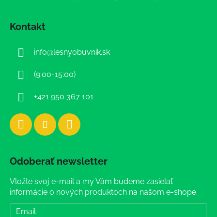
Z
á
Kontakt
p
ä
info
@
lesnyobuvnik.sk
t
i
(9:00-15:00)
e
+421 950 367 101
Odoberať newsletter
Vložte svoj e-mail a my Vám budeme zasielať
informácie o nových produktoch na našom e-shope.
Email