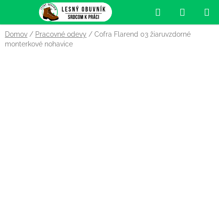
Prejsť
Hľadať
NÁKUP
na
obsah
KOŠÍK
Domov
/
Pracovné odevy
/
Cofra Flarend 03 žiaruvzdorné
monterkové nohavice