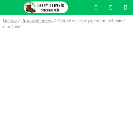
Prejsť
Hľadať
NÁKUP
na
obsah
KOŠÍK
Domov
/
Pracovné odevy
/
Cofra Encke 02 pracovné nohavice
oranžové