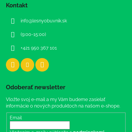
á
Kontakt
p
ä
info
@
lesnyobuvnik.sk
t
i
(9:00-15:00)
e
+421 950 367 101
Odoberať newsletter
Vložte svoj e-mail a my Vám budeme zasielať
informácie o nových produktoch na našom e-shope.
Email