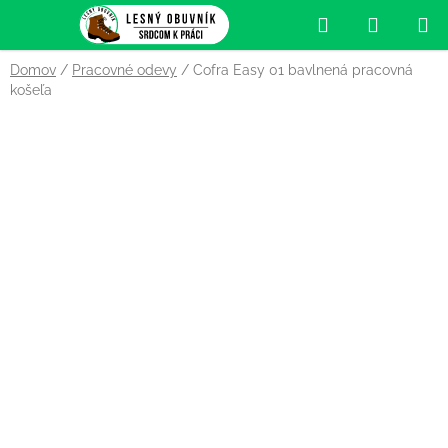
Prejsť
Hľadať
NÁKUP
na
obsah
KOŠÍK
Domov
/
Pracovné odevy
/
Cofra Easy 01 bavlnená pracovná
košeľa