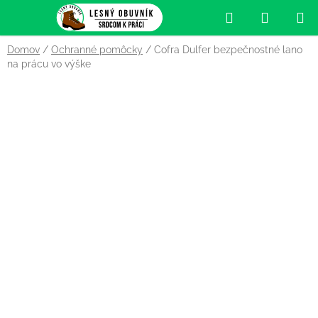
Prejsť
Hľadať
NÁKUP
na
obsah
KOŠÍK
Domov
/
Ochranné pomôcky
/
Cofra Dulfer bezpečnostné lano
na prácu vo výške