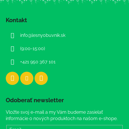
Z
á
Kontakt
p
ä
info
@
lesnyobuvnik.sk
t
i
(9:00-15:00)
e
+421 950 367 101
Odoberať newsletter
Vložte svoj e-mail a my Vám budeme zasielať
informácie o nových produktoch na našom e-shope.