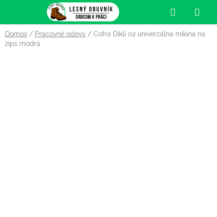
Prejsť
Hľadať
NÁ
na
obsah
KOŠ
Domov
/
Pracovné odevy
/
Cofra Dikli 02 univerzálna mikina na
zips modrá