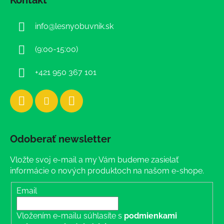
p
ä
info
@
lesnyobuvnik.sk
t
i
(9:00-15:00)
e
+421 950 367 101
Odoberať newsletter
Vložte svoj e-mail a my Vám budeme zasielať
informácie o nových produktoch na našom e-shope.
Email
Vložením e-mailu súhlasíte s
podmienkami