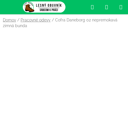
Prejsť
Hľadať
NÁKUP
na
obsah
KOŠÍK
Domov
/
Pracovné odevy
/
Cofra Daneborg 02 nepremokavá
zimná bunda