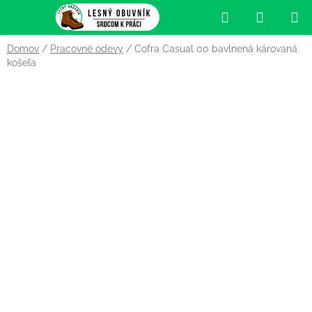
Prejsť
Hľadať
NÁKUP
na
obsah
KOŠÍK
Domov
/
Pracovné odevy
/
Cofra Casual 00 bavlnená károvaná
košeľa