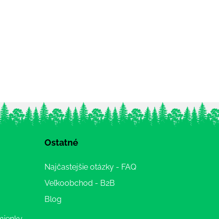
Ostatné
Najčastejšie otázky - FAQ
Veľkoobchod - B2B
Blog
mienky