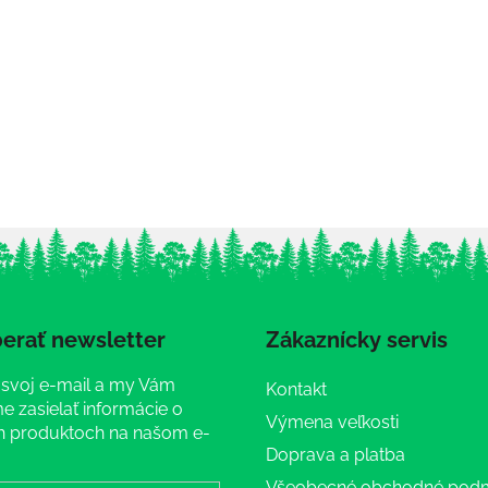
erať newsletter
Zákaznícky servis
 svoj e-mail a my Vám
Kontakt
 zasielať informácie o
Výmena veľkosti
 produktoch na našom e-
Doprava a platba
Všeobecné obchodné pod