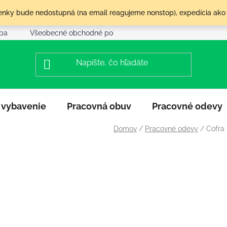
olenky bude nedostupná (na email reagujeme nonstop), expedícia ako
tba
Všeobecné obchodné podmienky
Reklamácia a vráte
 vybavenie
Pracovná obuv
Pracovné odevy
Domov
/
Pracovné odevy
/
Cofra 