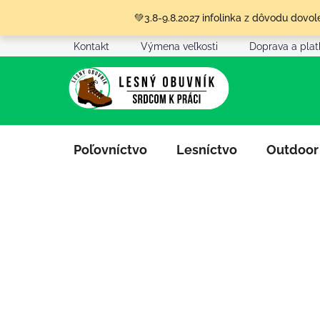
Prejsť
💚3.8-9.8.2027 infolinka z dôvodu dov
na
obsah
Kontakt
Výmena veľkosti
Doprava a pla
Poľovníctvo
Lesníctvo
Outdoor