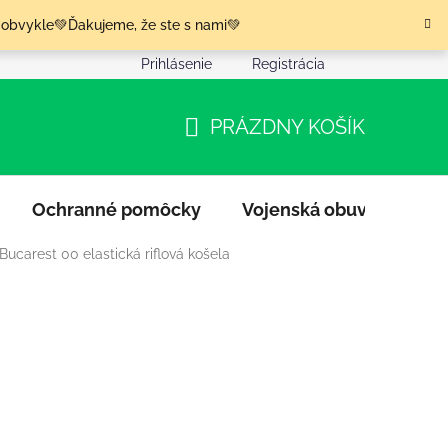
 obvykle💚Ďakujeme, že ste s nami💚
Prihlásenie
Registrácia
nia tovaru
Podmienky ochrany osobných údajov
Moja o
PRÁZDNY KOŠÍK
NÁKUPNÝ
KOŠÍK
Ochranné pomôcky
Vojenská obuv
Výpr
Bucarest 00 elastická riflová košela