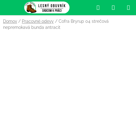
Prejsť
Hľadať
NÁKUP
na
obsah
KOŠÍK
Domov
/
Pracovné odevy
/
Cofra Bryrup 04 strečová
nepremokavá bunda antracit