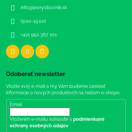
ä
info
@
lesnyobuvnik.sk
t
i
(9:00-15:00)
e
+421 950 367 101
Odoberať newsletter
Vložte svoj e-mail a my Vám budeme zasielať
informácie o nových produktoch na našom e-shope.
Email
Vložením e-mailu súhlasíte s
podmienkami
ochrany osobných údajov