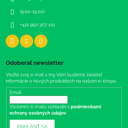
t
i
(9:00-15:00)
e
+421 950 367 101
Odoberať newsletter
Vložte svoj e-mail a my Vám budeme zasielať
informácie o nových produktoch na našom e-shope.
Email
Vložením e-mailu súhlasíte s
podmienkami
ochrany osobných údajov
PRIHLÁSIŤ SA