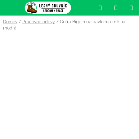
Prejsť
Hľadať
NÁKUP
na
obsah
KOŠÍK
Domov
/
Pracovné odevy
/
Cofra Biggin 02 bavlnená mikina
modrá