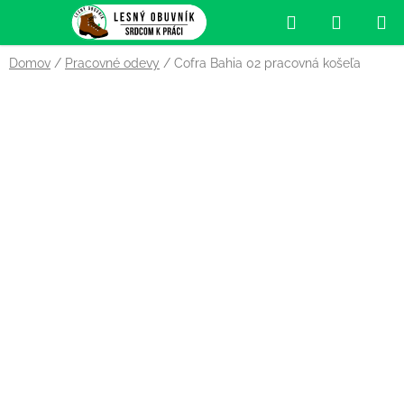
Prejsť
Hľadať
NÁKUP
na
obsah
KOŠÍK
Domov
/
Pracovné odevy
/
Cofra Bahia 02 pracovná košeľa