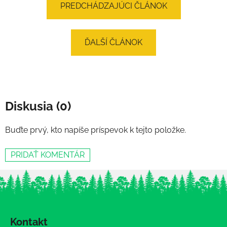
PREDCHÁDZAJÚCI ČLÁNOK
ĎALŠÍ ČLÁNOK
Diskusia (0)
Buďte prvý, kto napíše príspevok k tejto položke.
PRIDAŤ KOMENTÁR
Z
á
Kontakt