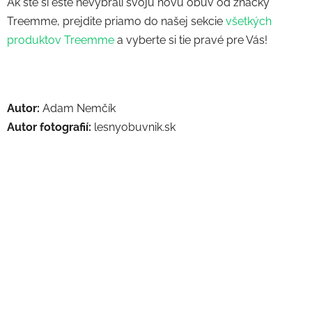
Ak ste si ešte nevybrali svoju novú obuv od značky
Treemme, prejdite priamo do našej sekcie
všetkých
produktov Treemme
a vyberte si tie pravé pre Vás!
Autor:
Adam Nemčík
Autor fotografií:
lesnyobuvnik.sk