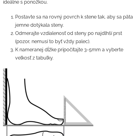
ideálne s ponožkou.
Postavte sa na rovný povrch k stene tak, aby sa päta
jemne dotýkala steny.
Odmerajte vzdialenosť od steny po najdlhší prst
(pozor, nemusí to byť vždy palec).
K nameranej dĺžke pripočítajte 3-5mm a vyberte
veľkosť z tabuľky.