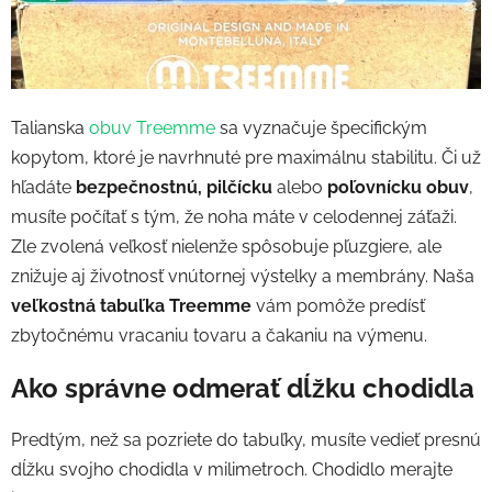
Talianska
obuv Treemme
sa vyznačuje špecifickým
kopytom, ktoré je navrhnuté pre maximálnu stabilitu. Či už
hľadáte
bezpečnostnú, pilčícku
alebo
poľovnícku obuv
,
musíte počítať s tým, že noha máte v celodennej záťaži.
Zle zvolená veľkosť nielenže spôsobuje pľuzgiere, ale
znižuje aj životnosť vnútornej výstelky a membrány. Naša
veľkostná tabuľka Treemme
vám pomôže predísť
zbytočnému vracaniu tovaru a čakaniu na výmenu.
Ako správne odmerať dĺžku chodidla
Predtým, než sa pozriete do tabuľky, musíte vedieť presnú
dĺžku svojho chodidla v milimetroch. Chodidlo merajte