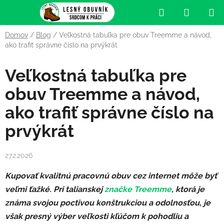
Prejsť
Hľadať
NÁKUP
na
obsah
KOŠÍK
Domov
/
Blog
/
Veľkostná tabuľka pre obuv Treemme a návod,
ako trafiť správne číslo na prvýkrát
Veľkostná tabuľka pre
obuv Treemme a návod,
ako trafiť správne číslo na
prvýkrát
27.2.2026
Kupovať kvalitnú pracovnú obuv cez internet môže byť
veľmi ťažké. Pri talianskej
značke Treemme
, ktorá je
známa svojou poctivou konštrukciou a odolnosťou, je
však presný výber veľkosti kľúčom k pohodliu a