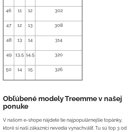
46
11
12
302
47
12
13
308
48
13
14
314
49
13,5
14,5
320
50
14
15
326
Obľúbené modely Treemme v našej
ponuke
V našom e-shope nájdete tie najpopulárnejšie topánky,
ktoré si naši zákazníci nevedia vynachváliť. Tu sú top 3 od