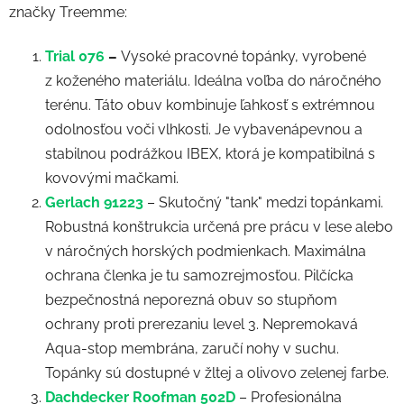
značky Treemme:
Trial 076
–
Vysoké pracovné topánky, vyrobené
z koženého materiálu. Ideálna voľba do náročného
terénu. Táto obuv kombinuje ľahkosť s extrémnou
odolnosťou voči vlhkosti. Je vybavená
pevnou a
stabilnou podrážkou IBEX, ktorá je kompatibilná s
kovovými mačkami.
Gerlach 91223
– Skutočný "tank" medzi topánkami.
Robustná konštrukcia určená pre prácu v lese alebo
v náročných horských podmienkach. Maximálna
ochrana členka je tu samozrejmosťou. Pilčícka
bezpečnostná neporezná obuv so stupňom
ochrany proti prerezaniu level 3. Nepremokavá
Aqua-stop membrána, zaručí nohy v suchu.
Topánky sú dostupné v žltej a olivovo zelenej farbe.
Dachdecker Roofman 502D
– Profesionálna