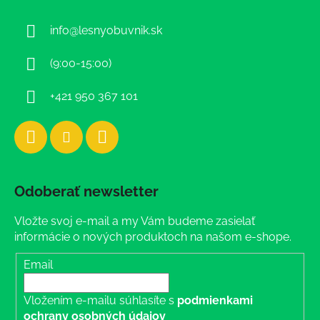
p
ä
info
@
lesnyobuvnik.sk
t
i
(9:00-15:00)
e
+421 950 367 101
Odoberať newsletter
Vložte svoj e-mail a my Vám budeme zasielať
informácie o nových produktoch na našom e-shope.
Email
Vložením e-mailu súhlasíte s
podmienkami
ochrany osobných údajov