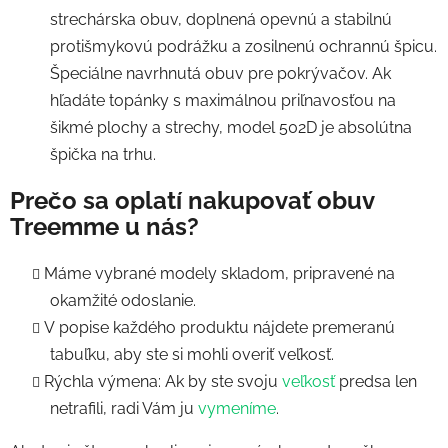
strechárska obuv, doplnená o
pevnú a stabilnú
protišmykovú podrážku a zosilnenú ochrannú špicu.
Špeciálne navrhnutá obuv pre pokrývačov. Ak
hľadáte topánky s maximálnou priľnavosťou na
šikmé plochy a strechy, model 502D je absolútna
špička na trhu.
Prečo sa oplatí nakupovať obuv
Treemme u nás?
Máme vybrané modely skladom, pripravené na
okamžité odoslanie.
V popise každého produktu nájdete premeranú
tabuľku, aby ste si mohli overiť veľkosť.
Rýchla výmena: Ak by ste svoju
veľkosť
predsa len
netrafili, radi Vám ju
vymeníme
.