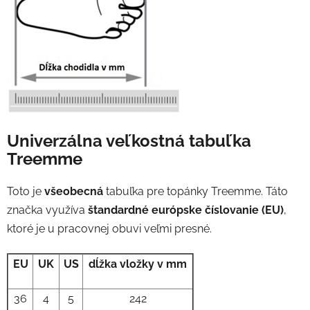
Univerzálna veľkostná tabuľka
Treemme
Toto je
všeobecná
tabuľka pre topánky Treemme. Táto
značka využíva
štandardné európske číslovanie (EU)
,
ktoré je u pracovnej obuvi veľmi presné.
EU
UK
US
dĺžka vložky v mm
36
4
5
242