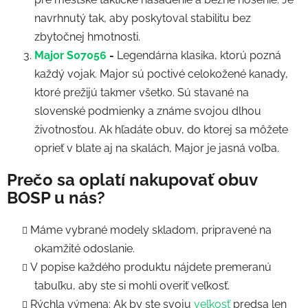
navrhnutý tak, aby poskytoval stabilitu bez
zbytočnej hmotnosti.
Major S07056
-
Legendárna klasika, ktorú pozná
každý vojak. Major sú poctivé celokožené kanady,
ktoré prežijú takmer všetko. Sú stavané na
slovenské podmienky a známe svojou dlhou
životnosťou. Ak hľadáte obuv, do ktorej sa môžete
oprieť v blate aj na skalách, Major je jasná voľba.
Prečo sa oplatí nakupovať obuv
BOSP u nás?
Máme vybrané modely skladom, pripravené na
okamžité odoslanie.
V popise každého produktu nájdete premeranú
tabuľku, aby ste si mohli overiť veľkosť.
Rýchla výmena: Ak by ste svoju
veľkosť
predsa len