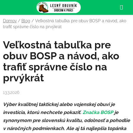
Prejsť
Hľa
na
obsah
Domov
/
Blog
/
Veľkostná tabuľka pre obuv BOSP a návod, ako
trafiť správne číslo na prvýkrát
Veľkostná tabuľka pre
obuv BOSP a návod, ako
trafiť správne číslo na
prvýkrát
13.3.2026
Výber kvalitnej taktickej alebo vojenskej obuvi je
investícia, ktorú nechcete pokaziť.
Značka BOSP
je
synonymom pre slovenskú kvalitu, odolnosť a pohodlie
v náročných podmienkach. Ale aj tá najlepšia topánka