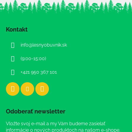
Z
á
Kontakt
p
ä
info
@
lesnyobuvnik.sk
t
i
(9:00-15:00)
e
+421 950 367 101
Odoberať newsletter
Vložte svoj e-mail a my Vám budeme zasielať
informácie o nových produktoch na našom e-shope.