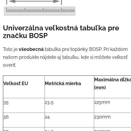
Univerzálna veľkostná tabuľka pre
značku BOSP
Toto je
všeobecná
tabuľka pre topánky BOSP. Pri každom
našom produkte nájdete aj tabuľku, kde si môžete veľkosť
overiť.
Maximálna dĺžka
Veľkosť EU
Metrická mierka
(mm)
35
23,5
225mm
36
24
230mm