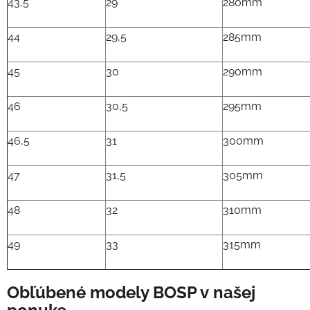
43,5
29
280mm
44
29,5
285mm
45
30
290mm
46
30,5
295mm
46,5
31
300mm
47
31,5
305mm
48
32
310mm
49
33
315mm
Obľúbené modely BOSP v našej