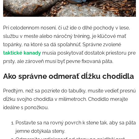
Pri celodennom nosení, či už ide o dlhé pochody v lese,
službu v meste alebo náročný tréning, je kľúčové mať
topánky, na ktoré sa dá spoľahnúť. Správne zvolené
taktické kanady
musia poskytovať dostatok priestoru pre
prsty, ale zároveň musí byť pevne fixovaná päta.
Ako správne odmerať dĺžku chodidla
Predtým, než sa pozriete do tabuľky, musíte vedieť presnú
dĺžku svojho chodidla v milimetroch. Chodidlo merajte
ideálne s ponožkou.
Postavte sa na rovný povrch k stene tak, aby sa päta
jemne dotýkala steny.