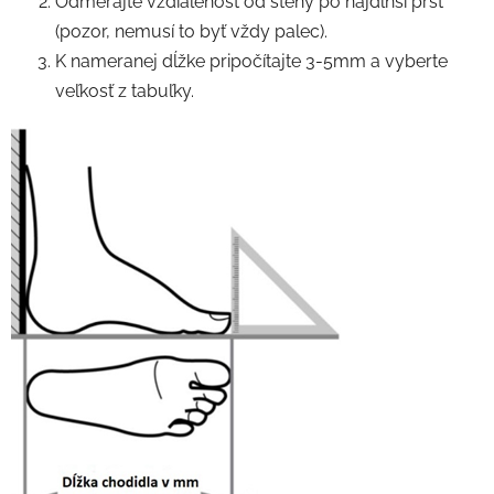
Odmerajte vzdialenosť od steny po najdlhší prst
(pozor, nemusí to byť vždy palec).
K nameranej dĺžke pripočítajte 3-5mm a vyberte
veľkosť z tabuľky.