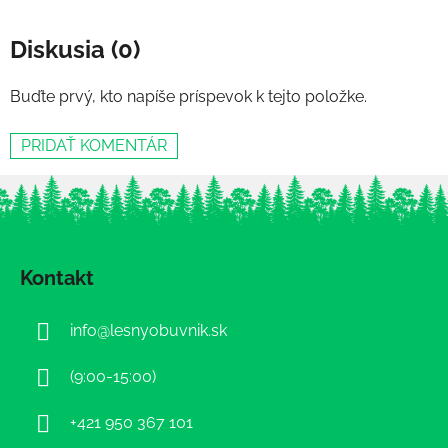
Diskusia (0)
Buďte prvý, kto napíše príspevok k tejto položke.
PRIDAŤ KOMENTÁR
Z
á
Kontakt
p
ä
info
@
lesnyobuvnik.sk
t
i
(9:00-15:00)
e
+421 950 367 101