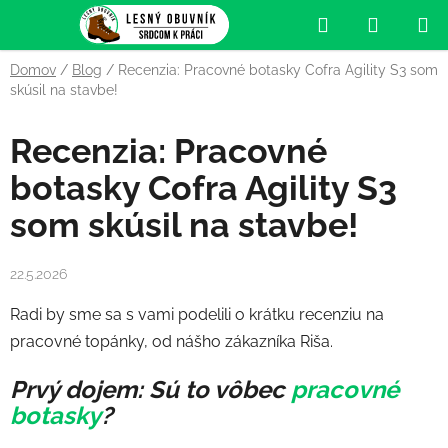
Prejsť
Hľadať
NÁKUP
na
obsah
KOŠÍK
Domov
/
Blog
/
Recenzia: Pracovné botasky Cofra Agility S3 som
skúsil na stavbe!
Recenzia: Pracovné
botasky Cofra Agility S3
som skúsil na stavbe!
22.5.2026
Radi by sme sa s vami podelili o krátku recenziu na
pracovné topánky, od nášho zákazníka Riša.
Prvý dojem: Sú to vôbec
pracovné
botasky
?