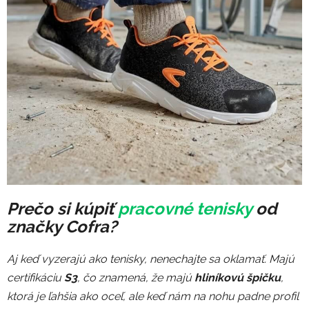
Prečo si kúpiť
pracovné tenisky
od
značky Cofra?
Aj keď vyzerajú ako tenisky, nenechajte sa oklamať. Majú
certifikáciu
S3
, čo znamená, že majú
h
liníkovú špičku
,
ktorá je ľahšia ako oceľ, ale keď nám na nohu padne profil