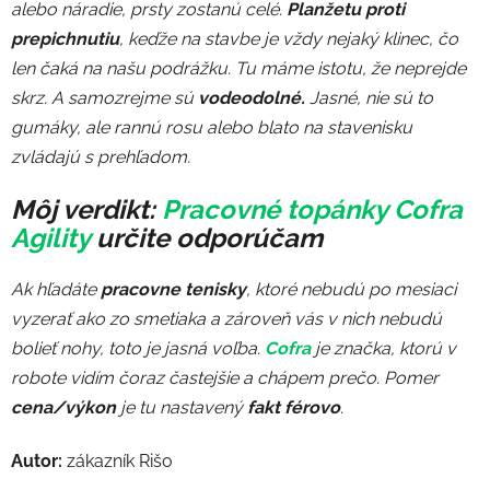
alebo náradie, prsty zostanú celé.
P
lanžetu proti
prepichnutiu
, keďže na stavbe je vždy nejaký klinec, čo
len čaká na našu podrážku. Tu máme istotu, že neprejde
skrz. A samozrejme sú
vodeodolné.
Jasné, nie sú to
gumáky, ale rannú rosu alebo blato na stavenisku
zvládajú s prehľadom.
Môj verdikt:
Pracovné topánky Cofra
Agility
určite odporúčam
Ak hľadáte
pracovne tenisky
, ktoré nebudú po mesiaci
vyzerať ako zo smetiaka a zároveň vás v nich nebudú
bolieť nohy, toto je jasná voľba.
Cofra
je značka, ktorú v
robote vidím čoraz častejšie a chápem prečo. Pomer
cena/výkon
je tu nastavený
fakt férovo
.
Autor:
zákazník Rišo