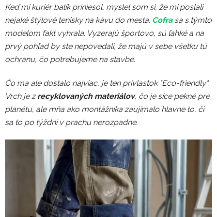
Keď mi kuriér balík priniesol, myslel som si, že mi poslali
nejaké štýlové tenisky na kávu do mesta.
Cofra
sa s týmto
modelom fakt vyhrala. Vyzerajú športovo, sú ľahké a na
prvý pohľad by ste nepovedali, že majú v sebe všetku tú
ochranu, čo potrebujeme na stavbe.
Čo ma ale dostalo najviac, je ten prívlastok "Eco-friendly".
Vrch je z
recyklovaných materiálov
, čo je síce pekné pre
planétu, ale mňa ako montážnika zaujímalo hlavne to, či
sa to po týždni v prachu nerozpadne.