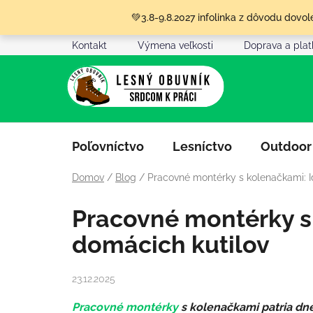
Prejsť
💚3.8-9.8.2027 infolinka z dôvodu dov
na
obsah
Kontakt
Výmena veľkosti
Doprava a pla
Poľovníctvo
Lesníctvo
Outdoor
Domov
/
Blog
/
Pracovné montérky s kolenačkami: I
Pracovné montérky s
domácich kutilov
23.12.2025
Pracovné montérky
s kolenačkami patria dnes