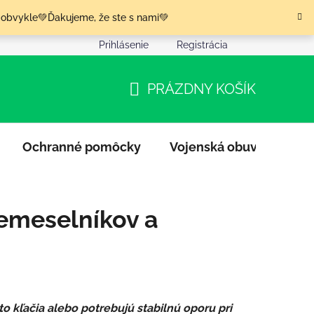
 obvykle💚Ďakujeme, že ste s nami💚
Prihlásenie
Registrácia
nia tovaru
Podmienky ochrany osobných údajov
Moja o
PRÁZDNY KOŠÍK
NÁKUPNÝ
KOŠÍK
Ochranné pomôcky
Vojenská obuv
Výpr
remeselníkov a
o kľačia alebo potrebujú stabilnú oporu pri