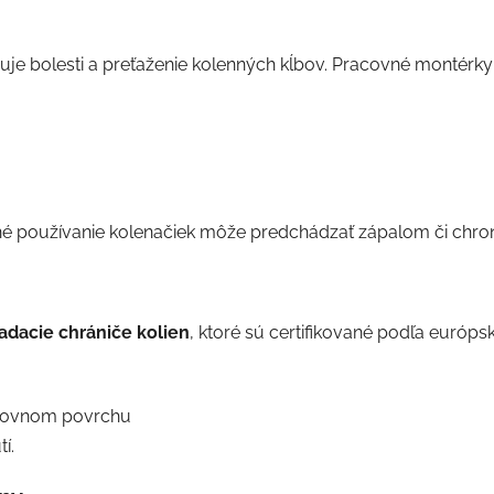
e bolesti a preťaženie kolenných kĺbov. Pracovné montérky
né používanie kolenačiek môže predchádzať zápalom či ch
adacie chrániče kolien
, ktoré sú certifikované podľa euró
nerovnom povrchu
í.