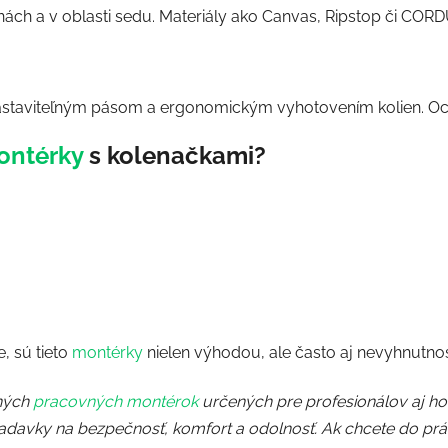
ách a v oblasti sedu. Materiály ako Canvas, Ripstop či COR
nastaviteľným pásom a ergonomickým vyhotovením kolien. Oc
ontérky
s kolenačkami?
e, sú tieto
montérky
nielen výhodou, ale často aj nevyhnutno
tných
pracovných montérok
určených pre profesionálov aj 
iadavky na bezpečnosť, komfort a odolnosť.
Ak chcete do prác