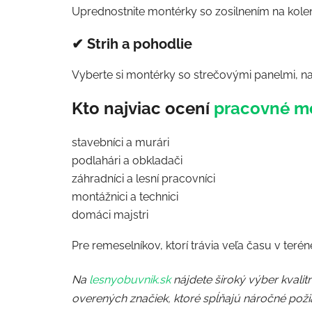
Uprednostnite montérky so zosilnením na kolen
✔ Strih a pohodlie
Vyberte si montérky so strečovými panelmi, 
Kto najviac ocení
pracovné m
stavebníci a murári
podlahári a obkladači
záhradníci a lesní pracovníci
montážnici a technici
domáci majstri
Pre remeselníkov, ktorí trávia veľa času v terén
Na
lesnyobuvnik.sk
nájdete široký výber kvali
overených značiek, ktoré spĺňajú náročné pož