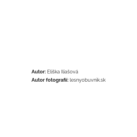
Autor:
Eliška Iliašová
Autor fotografií:
lesnyobuvnik.sk