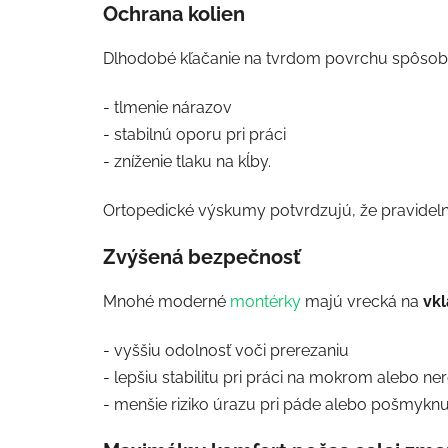
Ochrana kolien
Dlhodobé kľačanie na tvrdom povrchu spôsobuj
- tlmenie nárazov
- stabilnú oporu pri práci
- zníženie tlaku na kĺby.
Ortopedické výskumy potvrdzujú, že pravidel
Zvýšená bezpečnosť
Mnohé moderné
montérky
majú vrecká na
vkl
- vyššiu odolnosť voči prerezaniu
- lepšiu stabilitu pri práci na mokrom alebo 
- menšie riziko úrazu pri páde alebo pošmyknut