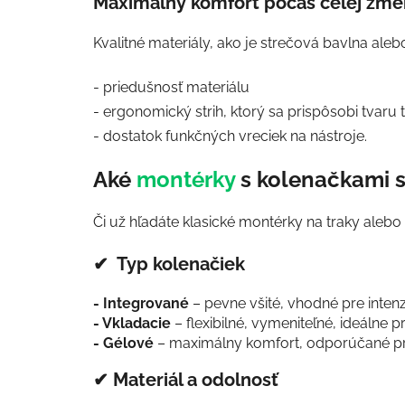
Maximálny komfort počas celej zm
Kvalitné materiály, ako je strečová bavlna al
- priedušnosť materiálu
- ergonomický strih, ktorý sa prispôsobi tvaru 
- dostatok funkčných vreciek na nástroje.
Aké
montérky
s kolenačkami s
Či už hľadáte klasické montérky na traky alebo
✔ Typ kolenačiek
- Integrované
– pevne všité, vhodné pre inte
- Vkladacie
– flexibilné, vymeniteľné, ideálne p
- Gélové
– maximálny komfort, odporúčané pre
✔ Materiál a odolnosť