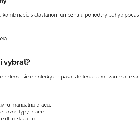
eny
ebo kombinácie s elastanom umožňujú pohodlný pohyb počas c
tela
i vybrať?
 modernejšie montérky do pása s kolenačkami, zamerajte sa n
nzívnu manuálnu prácu.
re rôzne typy práce.
 dlhé kľačanie.