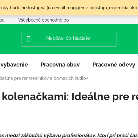
olenky bude nedostupná (na email reagujeme nonstop), expedícia ako
tba
Všeobecné obchodné podmienky
Reklamácia a vráte
 vybavenie
Pracovná obuv
Pracovné odevy
deálne pre remeselníkov a domácich kutilov
 kolenačkami: Ideálne pre 
 medzi základnú výbavu profesionálov, ktorí pri práci čast