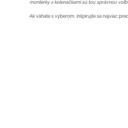
montérky s kolenačkami sú tou správnou voľb
Ak váhate s výberom, inšpirujte sa najviac pre