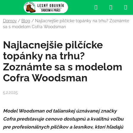
Prejsť
Hľadať
NÁKUP
na
obsah
KOŠÍK
Domov
/
Blog
/
Najlacnejšie pilčícke topánky na trhu? Zoznámte
sa s modelom Cofra Woodsman
Najlacnejšie pilčícke
topánky na trhu?
Zoznámte sa s modelom
Cofra Woodsman
5.2.2025
Model Woodsman od talianskej úznávanej značky
Cofra predstavuje cenovo dostupnú a kvalitnú voľbu
pre profesionálnych pilčíkov a lesníkov, ktorí hľadajú