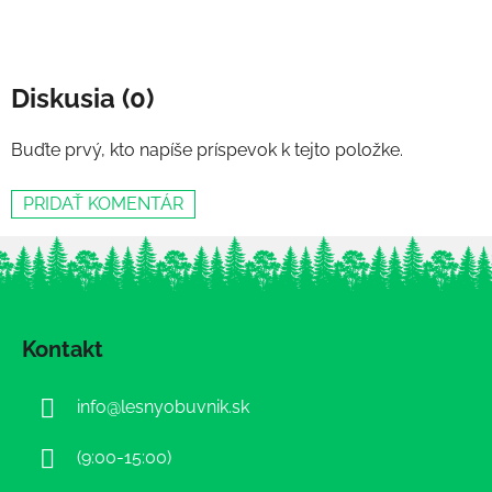
Diskusia (0)
Buďte prvý, kto napíše príspevok k tejto položke.
PRIDAŤ KOMENTÁR
Z
á
Kontakt
p
ä
info
@
lesnyobuvnik.sk
t
i
(9:00-15:00)
e