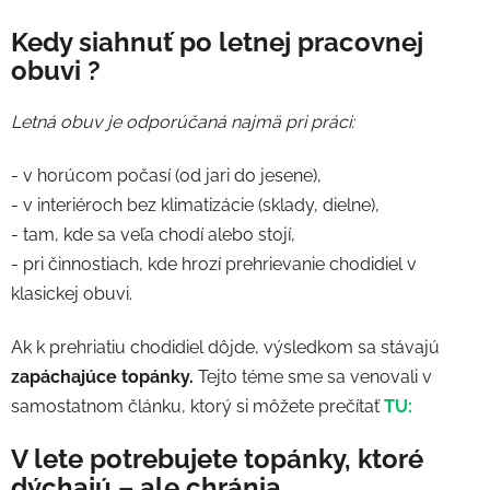
Kedy siahnuť po letnej pracovnej
obuvi ?
Letná obuv je odporúčaná najmä pri práci:
- v horúcom počasí (od jari do jesene),
- v interiéroch bez klimatizácie (sklady, dielne),
- tam, kde sa veľa chodí alebo stojí,
- pri činnostiach, kde hrozí prehrievanie chodidiel v
klasickej obuvi.
Ak k prehriatiu chodidiel dôjde, výsledkom sa stávajú
zapáchajúce topánky.
Tejto téme sme sa venovali v
samostatnom článku, ktorý si môžete prečítať
TU:
V lete potrebujete topánky, ktoré
dýchajú – ale chránia