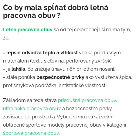
Čo by mala spĺňať dobrá letná
pracovná obuv ?
Letná pracovná obuv
sa od tej celoročnej líši najmä tým,
že:
- lepšie odvádza teplo a vlhkosť
vďaka priedušným
materiálom (textil, sieťovina, perforovaný zvršok),
- je
ľahšia
, čo znižuje únavu nôh pri dlhom nosení,
- stále ponúka
bezpečnostné prvky
ako vystužená špica,
protišmyková podrážka, antistatické vlastnosti.
Základom sa teda stáva
priedušná pracovná obuv,
ultraľahká pracovná obuv
a bezpečnostné prvky
závisiace od prostredia. Vybrať si môžete aj veľmi
obľúbené športové modely pracovnej obuv v kategórii
športová pracovná obuv.