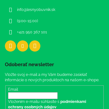
ä
info
@
lesnyobuvnik.sk
t
i
(9:00-15:00)
e
+421 950 367 101
Odoberať newsletter
Vložte svoj e-mail a my Vám budeme zasielať
informácie o nových produktoch na našom e-shope.
Email
Vložením e-mailu súhlasíte s
podmienkami
ochrany osobných údajov