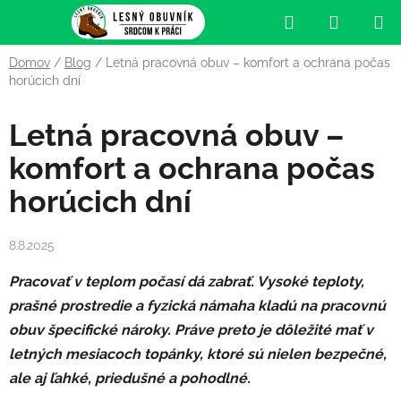
Prejsť
Hľadať
NÁKUP
na
obsah
KOŠÍK
Domov
/
Blog
/
Letná pracovná obuv – komfort a ochrana počas
horúcich dní
Letná pracovná obuv –
komfort a ochrana počas
horúcich dní
8.8.2025
Pracovať v teplom počasí dá zabrať. Vysoké teploty,
prašné prostredie a fyzická námaha kladú na pracovnú
obuv špecifické nároky. Práve preto je dôležité mať v
letných mesiacoch topánky, ktoré sú nielen bezpečné,
ale aj ľahké, priedušné a pohodlné.