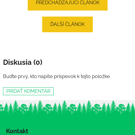
PREDCHÁDZAJÚCI ČLÁNOK
ĎALŠÍ ČLÁNOK
Diskusia (0)
Buďte prvý, kto napíše príspevok k tejto položke.
PRIDAŤ KOMENTÁR
Z
á
Kontakt
p