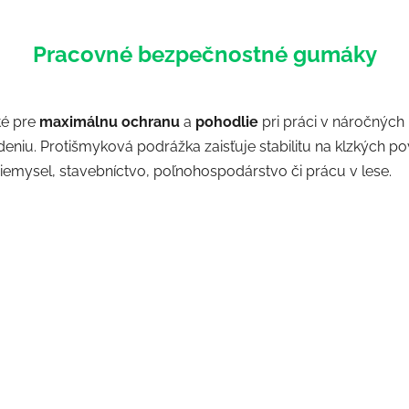
Pracovné bezpečnostné gumáky
té pre
maximálnu ochranu
a
pohodlie
pri práci v náročnýc
iu. Protišmyková podrážka zaisťuje stabilitu na klzkých pov
riemysel, stavebníctvo, poľnohospodárstvo či prácu v lese.