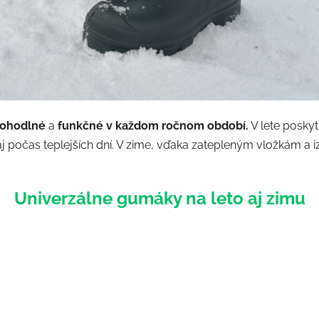
ohodlné
a
funkčné
v každom ročnom období.
V lete posky
j počas teplejších dní. V zime, vďaka zatepleným vložkám a i
Univerzálne gumáky na leto aj zimu