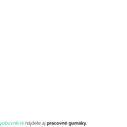
ýobuvnik.sk
nájdete aj
pracovné gumáky.