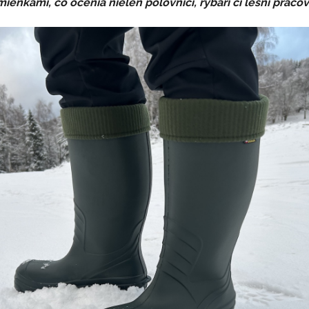
nkami, čo ocenia nielen poľovníci, rybári či lesní pracovní