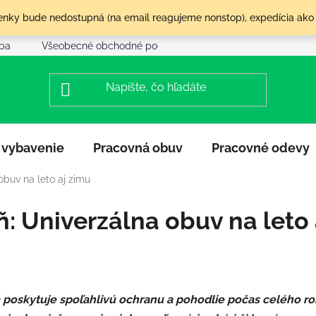
olenky bude nedostupná (na email reagujeme nonstop), expedícia ako
tba
Všeobecné obchodné podmienky
Reklamácia a vráte
 vybavenie
Pracovná obuv
Pracovné odevy
buv na leto aj zimu
 Univerzálna obuv na leto 
 poskytuje spoľahlivú ochranu a pohodlie počas celého ro