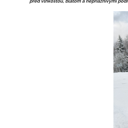
pred vlhkosťou, blatom a nepriaznivými podmie