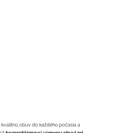
 kvalitnú obuv do každého počasia a
iež
bezproblémovú výmenu obuvi pri