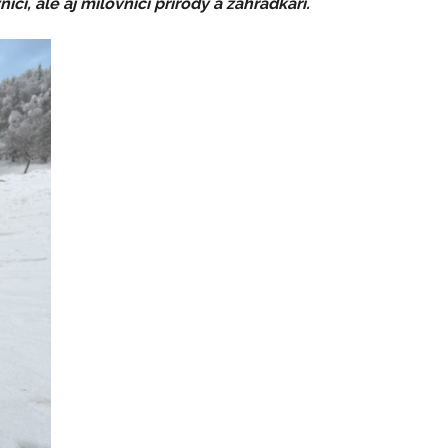
ci, ale aj milovníci prírody a záhradkári.