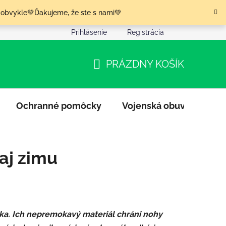
 obvykle💚Ďakujeme, že ste s nami💚
Prihlásenie
Registrácia
nia tovaru
Podmienky ochrany osobných údajov
Moja o
PRÁZDNY KOŠÍK
NÁKUPNÝ
KOŠÍK
Ochranné pomôcky
Vojenská obuv
Výpr
aj zimu
ka. Ich nepremokavý materiál chráni nohy