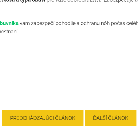
buvníka
vám zabezpečí pohodlie a ochranu nôh počas celého 
mestnaní.
PREDCHÁDZAJÚCI ČLÁNOK
ĎALŠÍ ČLÁNOK