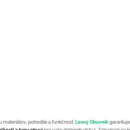
tu materiálov, pohodlie a funkčnosť.
Lesný Obuvník
garantuje
ľkosti a typu obuvi
pre vaše dobrodružstvá. Zabezpečuje t