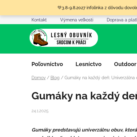
Prejsť
💚3.8-9.8.2027 infolinka z dôvodu dov
na
obsah
Kontakt
Výmena veľkosti
Doprava a pla
Poľovníctvo
Lesníctvo
Outdoor
Domov
/
Blog
/
Gumáky na každý deň: Univerzálna o
Gumáky na každý deň:
24.1.2025
Gumáky predstavujú univerzálnu obuv, ktorá