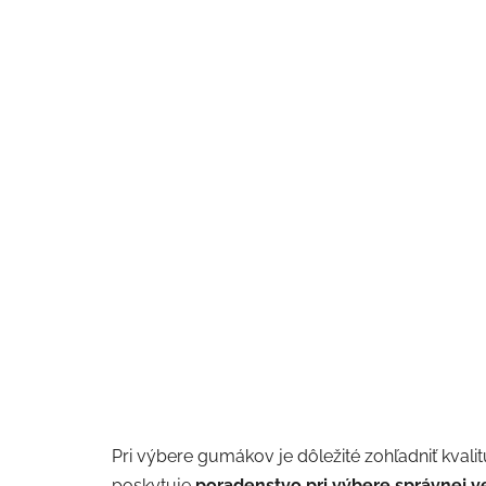
Pri výbere gumákov je dôležité zohľadniť kvali
poskytuje
poradenstvo pri výbere správnej ve