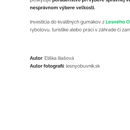
nesprávnom výbere veľkosti.
Investícia do kvalitných gumákov z
Lesného O
rybolovu, turistike alebo práci v záhrade či za
Autor
: Eliška Iliašová
Autor fotografií
: lesnyobuvnik.sk