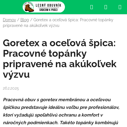
Prejsť
Hľadať
NÁKUP
na
obsah
KOŠÍK
Domov
/
Blog
/
Goretex a oceľová špica: Pracovné topánky
pripravené na akúkoľvek výzvu
Goretex a oceľová špica:
Pracovné topánky
pripravené na akúkoľvek
výzvu
26.2.2025
Pracovná obuv s goretex membránou a oceľovou
špičkou predstavuje ideálnu voľbu pre profesionálov,
ktorí vyžadujú spoľahlivú ochranu a komfort v
náročných podmienkach. Takéto topánky kombinujú