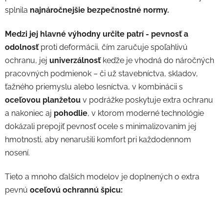
splnila
najnáročnejšie bezpečnostné normy.
Medzi jej hlavné výhodny určite patrí - pevnosť a
odolnosť
proti deformácii, čím zaručuje spoľahlivú
ochranu, jej
u
niverzálnosť
keďže je vhodná do náročných
pracovných podmienok – či už stavebníctva, skladov,
ťažného priemyslu alebo lesníctva, v kombinácii s
oceľovou planžetou
v podrážke poskytuje extra ochranu
a nakoniec aj
pohodlie
, v ktorom moderné technológie
dokázali prepojiť pevnosť ocele s minimalizovaním jej
hmotnosti, aby nenarušili komfort pri každodennom
nosení.
Tieto a mnoho ďalších modelov je doplnených o extra
pevnú
oceľovú ochrannú špicu: