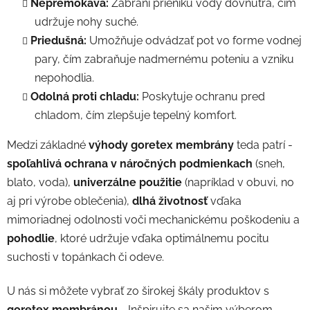
Nepremokavá:
Zabráni prieniku vody dovnútra, čím
udržuje nohy suché.
Priedušná:
Umožňuje odvádzať pot vo forme vodnej
pary, čím zabraňuje nadmernému poteniu a vzniku
nepohodlia.
Odolná proti chladu:
Poskytuje ochranu pred
chladom, čím zlepšuje tepelný komfort.
Medzi základné
výhody goretex membrány
teda patrí -
spoľahlivá ochrana v náročných podmienkach
(sneh,
blato, voda),
univerzálne použitie
(napríklad v obuvi, no
aj pri výrobe oblečenia),
dlhá životnosť
vďaka
mimoriadnej odolnosti voči mechanickému poškodeniu a
pohodlie
, ktoré udržuje vďaka optimálnemu pocitu
suchosti v topánkach či odeve.
U nás si môžete vybrať zo širokej škály produktov s
goretex membránou
- Inšpirujte sa našim výberom.