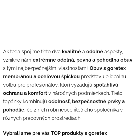
Ak teda spojíme tieto dva
kvalitné
a
odolné
aspekty,
vznikne nám
extrémne odolná, pevná a pohodlná obuv
s tými najbezpečnejšími vlastnosťami.
Obuv s goretex
membránou a oceľovou špičkou
predstavuje ideálnu
voľbu pre profesionálov, ktorí vyžadujú
spoľahlivú
ochranu a komfort
v náročných podmienkach. Tieto
topánky kombinujú
odolnosť, bezpečnostné prvky a
pohodlie,
čo z nich robí neoceniteľného spoločníka v
rôznych pracovných prostrediach.
Vybrali sme pre vás TOP produkty s goretex