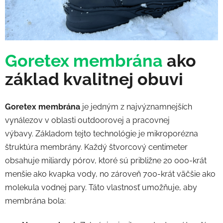
Goretex membrána
ako
základ kvalitnej obuvi
Goretex membrána
je jedným z najvýznamnejších
vynálezov v oblasti outdoorovej a pracovnej
výbavy. Základom tejto technológie je mikroporézna
štruktúra membrány. Každý štvorcový centimeter
obsahuje miliardy pórov, ktoré sú približne 20 000-krát
menšie ako kvapka vody, no zároveň 700-krát väčšie ako
molekula vodnej pary. Táto vlastnosť umožňuje, aby
membrána bola: