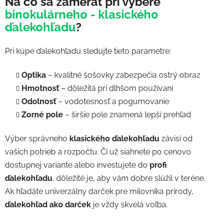
Na čo sa zamerať pri výbere
binokulárneho - klasického
ďalekohľadu
?
Pri kúpe ďalekohľadu sledujte tieto parametre:
Optika
– kvalitné šošovky zabezpečia ostrý obraz
Hmotnosť
– dôležitá pri dlhšom používaní
Odolnosť
– vodotesnosť a pogumovanie
Zorné pole
– širšie pole znamená lepší prehľad
Výber správneho
klasického
ďalekohľadu
závisí od
vašich potrieb a rozpočtu. Či už siahnete po cenovo
dostupnej variante alebo investujete do
profi
ďalekohľadu
, dôležité je, aby vám dobre slúžil v teréne.
Ak hľadáte univerzálny darček pre milovníka prírody,
ďalekohľad ako darček
je vždy skvelá voľba.