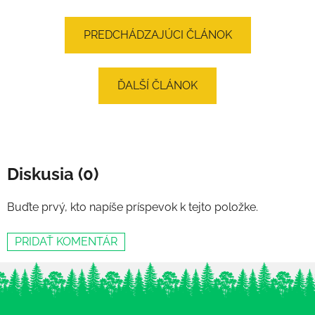
PREDCHÁDZAJÚCI ČLÁNOK
ĎALŠÍ ČLÁNOK
Diskusia (0)
Buďte prvý, kto napíše príspevok k tejto položke.
PRIDAŤ KOMENTÁR
Z