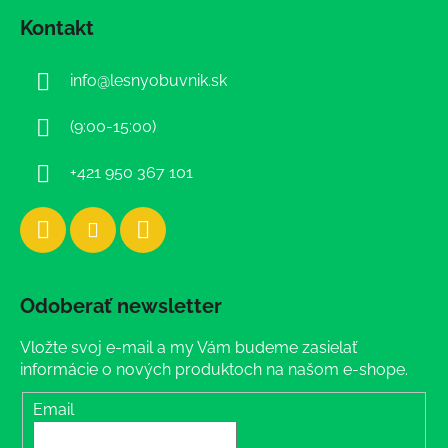
á
Kontakt
p
ä
info
@
lesnyobuvnik.sk
t
i
(9:00-15:00)
e
+421 950 367 101
Odoberať newsletter
Vložte svoj e-mail a my Vám budeme zasielať
informácie o nových produktoch na našom e-shope.
Email