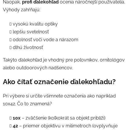
Naopak,
profi ďalekohľad
ocenia náročnejší používatelia.
Výhody zahŕňajú:
vysokú kvalitu optiky
lepšiu svetelnosť
odolnosť voči vode a nárazom
dlhú životnosť
Takýto ďalekohľad je vhodný pre poľovníkov, ornitológov
alebo outdoorových nadšencov.
Ako čítať označenie ďalekohľadu?
Pri výbere si určite všimnete označenia ako napríklad
10x42. Čo to znamená?
10x
– zväčšenie (koľkokrát sa objekt priblíži)
42
– priemer objektívu v milimetroch (ovplyvňuje