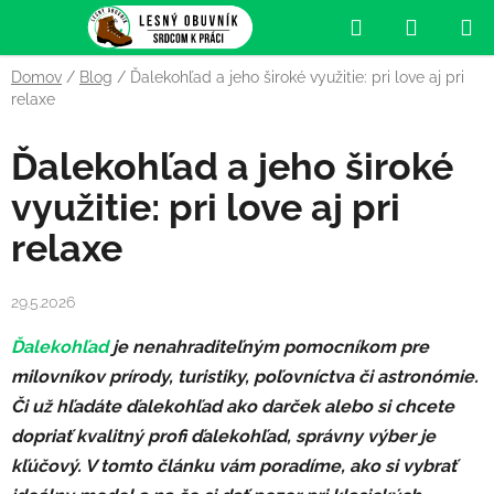
Prejsť
Hľadať
NÁKUP
na
obsah
KOŠÍK
Domov
/
Blog
/
Ďalekohľad a jeho široké využitie: pri love aj pri
relaxe
Ďalekohľad a jeho široké
využitie: pri love aj pri
relaxe
29.5.2026
Ďalekohľad
je nenahraditeľným pomocníkom pre
milovníkov prírody, turistiky, poľovníctva či astronómie.
Či už hľadáte ďalekohľad ako darček alebo si chcete
dopriať kvalitný profi ďalekohľad
, správny výber je
kľúčový. V tomto článku vám poradíme, ako si vybrať