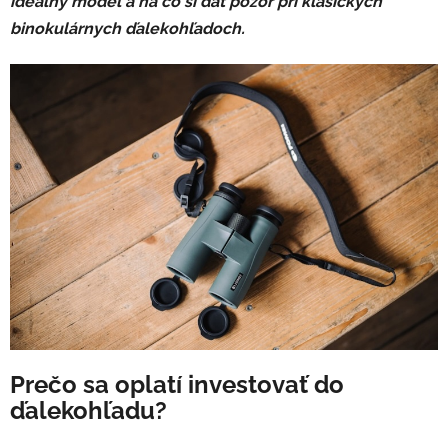
ideálny model a na čo si dať pozor pri klasických
binokulárnych ďalekohľadoch.
Prečo sa oplatí investovať do
ďalekohľadu?