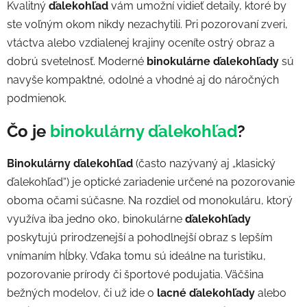
Kvalitný
ďalekohľad
vám umožní vidieť detaily, ktoré by
ste voľným okom nikdy nezachytili. Pri pozorovaní zveri,
vtáctva alebo vzdialenej krajiny oceníte ostrý obraz a
dobrú svetelnosť. Moderné
binokulárne
ďalekohľady
sú
navyše kompaktné, odolné a vhodné aj do náročných
podmienok.
Čo je
binokulárny ďalekohľad
?
Binokulárny ďalekohľad
(často nazývaný aj „klasický
ďalekohľad“) je optické zariadenie určené na pozorovanie
oboma očami súčasne. Na rozdiel od monokuláru, ktorý
využíva iba jedno oko, binokulárne
ďalekohľady
poskytujú prirodzenejší a pohodlnejší obraz s lepším
vnímaním hĺbky. Vďaka tomu sú ideálne na turistiku,
pozorovanie prírody či športové podujatia. Väčšina
bežných modelov, či už ide o
lacné ďalekohľady
alebo