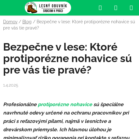
Prejsť
Hľadať
NÁKUP
na
obsah
KOŠÍK
Domov
/
Blog
/
Bezpečne v lese: Ktoré protiporézne nohavice sú
pre vás tie pravé?
Bezpečne v lese: Ktoré
protiporézne nohavice sú
pre vás tie pravé?
1.4.2025
Profesionálne
protiporézne nohavice
sú špeciálne
navrhnuté odevy určené na ochranu pracovníkov pri
práci s reťazovými pílami, najmä v lesníctve a
drevárskom priemysle. Ich hlavnou úlohou je
minimalizovať riziko poranenia pri kontakte s reťazou