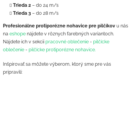
Trieda 2
– do 24 m/s
Trieda 3
– do 28 m/s
Profesionálne protiporézne nohavice pre pilčíkov
u nás
na
eshope
nájdete v rôznych farebných variantoch.
Nájdete ich v sekcii
pracovné oblečenie
-
pilčícke
oblečenie
-
pilčícke protiporézne nohavice.
Inšpirovať sa môžete výberom, ktorý sme pre vás
pripravili: