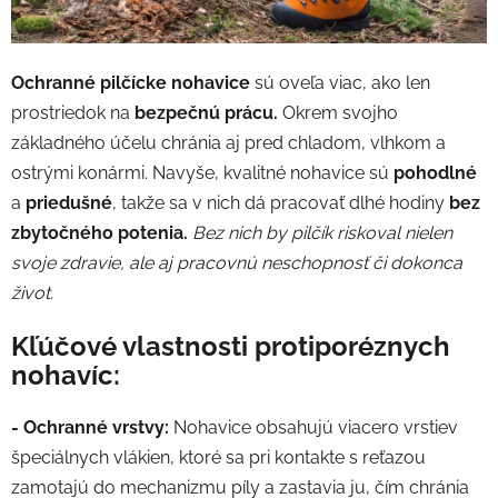
Ochranné pilčícke nohavice
sú oveľa viac, ako len
prostriedok na
bezpečnú prácu.
Okrem svojho
základného účelu
chránia aj pred chladom, vlhkom a
ostrými konármi. Navyše, kvalitné nohavice sú
pohodlné
a
priedušné
, takže sa v nich dá pracovať dlhé hodiny
bez
zbytočného potenia.
Bez nich by pilčík riskoval nielen
svoje zdravie, ale aj pracovnú neschopnosť či dokonca
život.
Kľúčové vlastnosti protiporéznych
nohavíc:
- Ochranné vrstvy:
Nohavice obsahujú viacero vrstiev
špeciálnych vlákien, ktoré sa pri kontakte s reťazou
zamotajú do mechanizmu píly a zastavia ju, čím chránia