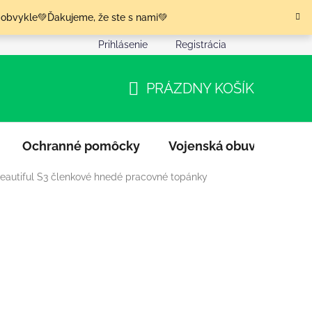
 obvykle💚Ďakujeme, že ste s nami💚
Prihlásenie
Registrácia
nia tovaru
Podmienky ochrany osobných údajov
Moja o
PRÁZDNY KOŠÍK
NÁKUPNÝ
KOŠÍK
Ochranné pomôcky
Vojenská obuv
Výpr
eautiful S3 členkové hnedé pracovné topánky