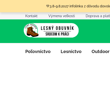
Prejsť
💚3.8-9.8.2027 infolinka z dôvodu dov
na
obsah
Kontakt
Výmena veľkosti
Doprava a pla
Poľovníctvo
Lesníctvo
Outdoor