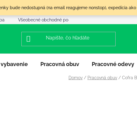
olenky bude nedostupná (na email reagujeme nonstop), expedícia ako
tba
Všeobecné obchodné podmienky
Reklamácia a vráte
 vybavenie
Pracovná obuv
Pracovné odevy
Domov
/
Pracovná obuv
/
Cofra B