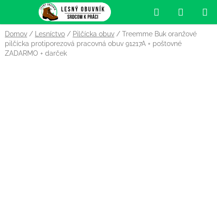
Prejsť
Hľadať
NÁKUP
na
obsah
KOŠÍK
Domov
/
Lesníctvo
/
Pilčícka obuv
/
Treemme Buk oranžové
pilčícka protiporezová pracovná obuv 91217A
+ poštovné
ZADARMO + darček