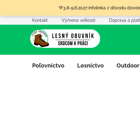
Prejsť
💚3.8-9.8.2027 infolinka z dôvodu dov
na
obsah
Kontakt
Výmena veľkosti
Doprava a pla
Poľovníctvo
Lesníctvo
Outdoor