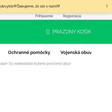
 obvykle💚Ďakujeme, že ste s nami💚
Prihlásenie
Registrácia
nia tovaru
Podmienky ochrany osobných údajov
Moja o
PRÁZDNY KOŠÍK
NÁKUPNÝ
KOŠÍK
Ochranné pomôcky
Vojenská obuv
Výpr
Galarr S3 vodeodolná kožená pracovná obuv