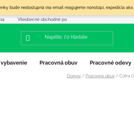
olenky bude nedostupná (na email reagujeme nonstop), expedícia ako
tba
Všeobecné obchodné podmienky
Reklamácia a vráte
 vybavenie
Pracovná obuv
Pracovné odevy
Domov
/
Pracovná obuv
/
Cofra 