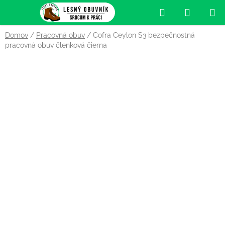
Prejsť
Hľadať
NÁKUP
na
obsah
KOŠÍK
Domov
/
Pracovná obuv
/
Cofra Ceylon S3 bezpečnostná
pracovná obuv členková čierna