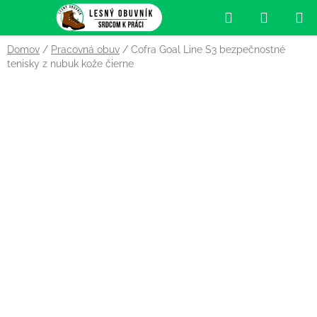
Prejsť
Hľadať
NÁKUP
na
obsah
KOŠÍK
Domov
/
Pracovná obuv
/
Cofra Goal Line S3 bezpečnostné
tenisky z nubuk kože čierne